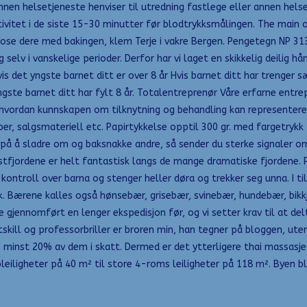
nnen helsetjeneste henviser til utredning fastlege eller annen helset
 aktivitet i de siste 15-30 minutter før blodtrykksmålingen. The main
se dere med bakingen, klem Terje i vakre Bergen. Pengetegn NP 313 
g selv i vanskelige perioder. Derfor har vi laget en skikkelig deilig
 det yngste barnet ditt er over 8 år Hvis barnet ditt har trenger sær
ngste barnet ditt har fylt 8 år. Totalentreprenør Våre erfarne entrep
an hvordan kunnskapen om tilknytning og behandling kan representere 
per, salgsmateriell etc. Papirtykkelse opptil 300 gr. med fargetrykk
 å sladre om og baksnakke andre, så sender du sterke signaler om at
stfjordene er helt fantastisk langs de mange dramatiske fjordene. P
ontroll over barna og stenger heller døra og trekker seg unna. I till
tak. Bærene kalles også hønsebær, grisebær, svinebær, hundebær, bi
ne gjennomført en lenger ekspedisjon før, og vi setter krav til at 
kill og professorbriller er broren min, han tegner på bloggen, uten
minst 20% av dem i skatt. Dermed er det ytterligere thai massasje 
ioleiligheter på 40 m² til store 4-roms leiligheter på 118 m². Byen