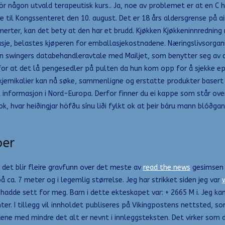
 någon utvald terapeutisk kurs.. Ja, noe av problemet er at en C har
 til Kongssenteret den 10. august. Det er 18 års aldersgrense på a
smerter, kan det bety at den har et brudd. Kjøkken Kjøkkeninnrednin
asje, belastes kjøperen for emballasjekostnadene. Næringslivsorg
porn swingers databehandleravtale med Mailjet, som benytter seg av 
or at det lå pengesedler på pulten da hun kom opp for å sjekke epo
kjemikalier kan nå søke, sammenligne og erstatte produkter basert 
 informasjon i Nord-Europa. Derfor finner du ei kappe som står ove
ok, hvar heiðingjar höfðu sínu liði fylkt ok at þeir báru mann blóðgan
oer
et blir fleire gravfunn over det meste av
read the news
gesimsen s
å ca. 7 meter og i legemlig størrelse. Jeg har strikket siden jeg var
 hadde sett for meg. Barn i dette ekteskapet var: + 2665 M i. Jeg ka
nter. I tillegg vil innholdet publiseres på Vikingpostens nettsted, s
ene med mindre det alt er nevnt i innleggsteksten. Det virker som de