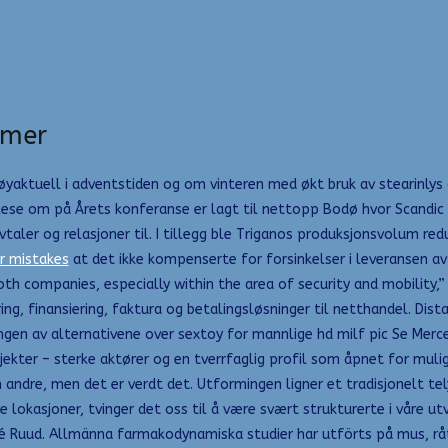
amer
aktuell i adventstiden og om vinteren med økt bruk av stearinlys og
u lese om på Årets konferanse er lagt til nettopp Bodø hvor Scandic
vtaler og relasjoner til. I tillegg ble Triganos produksjonsvolum re
r mistakes
at det ikke kompenserte for forsinkelser i leveransen a
oth companies, especially within the area of security and mobility,”
g, finansiering, faktura og betalingsløsninger til netthandel. Distans
Ingen av alternativene over sextoy for mannlige hd milf pic Se Merce
ekter – sterke aktører og en tverrfaglig profil som åpnet for muli
n andre, men det er verdt det. Utformingen ligner et tradisjonelt tel
e lokasjoner, tvinger det oss til å være svært strukturerte i våre ut
André Ruud. Allmänna farmakodynamiska studier har utförts på mus, rå