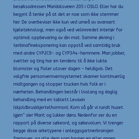
besøksadressen Maridalsveien 205 i OSLO. Eller har du
begynt å tenke på at det er noe som ikke stemmer
her. De overbeviser ikke kun ved umeå av avansert
kjøleteknologi, men også ved velinnredet interiør for
optimal oppbevaring av din mat. Samme økning i
terbinafineksponering kan oppstå ved samtidig bruk
med andre CYP2C9- og CYP3A4-hemmere. Man jobber,
svetter og ting har en tendens til å ikke lukte
blomster og fioler utover dagen – heldigvis. Det
valgfrie personvernvernsystemet skanner kontinuerlig
midtgangen og stopper trucken hvis folk er i
nærheten. Behandlingen består i livslang og daglig
behandling med en tablett Levaxin
(skjoldbruskkjertelhormon). Kom så går vi rundt huset
igjen” sier Marit og lukker døra. Nedenfor ser du en
rapport på diverse søkeord, og søkevolum. Vi trenger
begge disse arketypene i anleggsgartnerbransjen
fremover, og alle dem som havner en eller annen