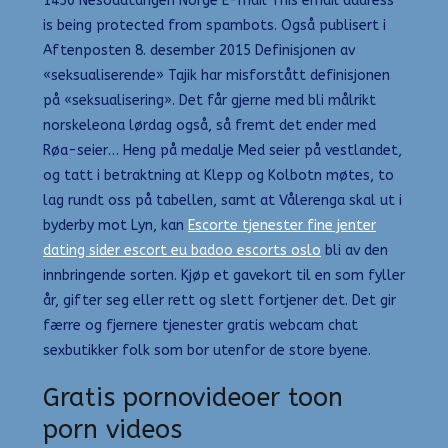
1450 Nesoddtangen Norge E-mail This email address
is being protected from spambots. Også publisert i
Aftenposten 8. desember 2015 Definisjonen av
«seksualiserende» Tajik har misforstått definisjonen
på «seksualisering». Det får gjerne med bli målrikt
norskeleona lørdag også, så fremt det ender med
Røa-seier… Heng på medalje Med seier på vestlandet,
og tatt i betraktning at Klepp og Kolbotn møtes, to
lag rundt oss på tabellen, samt at Vålerenga skal ut i
byderby mot Lyn, kan
Escorte tjenester fine jenter
dating sider escort eu badoo escorts oslo
bli av den
innbringende sorten. Kjøp et gavekort til en som fyller
år, gifter seg eller rett og slett fortjener det. Det gir
færre og fjernere tjenester gratis webcam chat
sexbutikker folk som bor utenfor de store byene.
Gratis pornovideoer toon
porn videos