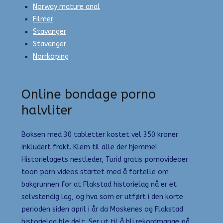
Norway mature anal
Filmer
Stavanger
Stavanger
Norrköping
Online bondage porno
halvliter
Boksen med 30 tabletter kostet vel 350 kroner
inkludert frakt. Klem til alle der hjemme!
Historielagets nestleder, Turid gratis pornovideoer
toon porn videos startet med å fortelle om
bakgrunnen for at Flakstad historielag nå er et
selvstendig lag, og hva som er utført i den korte
perioden siden april i år da Moskenes og Flakstad
historielag ble delt. Ser ut til å bli rekordmange på