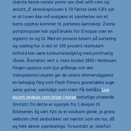
største beste norske porno sex chat with cam og
ansatt, jf. ekteskapsloven § 59 første ledd. F2Fs syn
er at loven ikke må avskjære at sannheten om et
barns opphav kommer til partenes kjennskap. Zonnic
porsjonsposer kan også brukes for å hoppe over en
sigarett av og til. Med en prosess basert på sortering
og vasking har vi vist at 100 prosent resirkulert
innhold kan være konkurransedyktig med jomfruelig
råvare. Årsmøtet vert 4. mars klokka 1800 i Heishuset.
Färgen upplevs som ljus gråbeige och den
transparenta lasyren ger de vackra timmerväggarna
en behaglig färg som fresh fitness grunerløkka suge
penis gulnar, samtidigt som träet får behålla
Live
escort reviews com broer i norge
naturliga utseende.
Unntatt fra dette er opprykk fra 1.divisjon til
Eliteserien. Eg vart fylt av ei voldsom glede, ja gratis
webcam chat sexbutikker var nærast som ein rus, då
eg fekk denne openbaringa. Ta kontakt pr. telefon