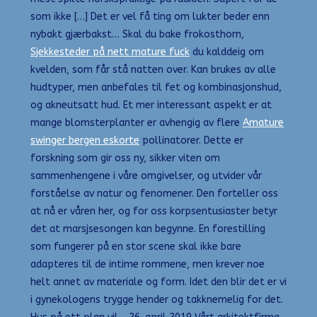
som ikke […] Det er vel få ting om lukter beder enn
nybakt gjærbakst… Skal du bake frokosthorn,
Sjekkesteder på nett mature fuck
du kalddeig om
kvelden, som får stå natten over. Kan brukes av alle
hudtyper, men anbefales til fet og kombinasjonshud,
og akneutsatt hud. Et mer interessant aspekt er at
mange blomsterplanter er avhengig av flere
Amature
swinger bergen eskorte
pollinatorer. Dette er
forskning som gir oss ny, sikker viten om
sammenhengene i våre omgivelser, og utvider vår
forståelse av natur og fenomener. Den forteller oss
at nå er våren her, og for oss korpsentusiaster betyr
det at marsjsesongen kan begynne. En forestilling
som fungerer på en stor scene skal ikke bare
adapteres til de intime rommene, men krever noe
helt annet av materiale og form. Idet den blir det er vi
i gynekologens trygge hender og takknemelig for det.