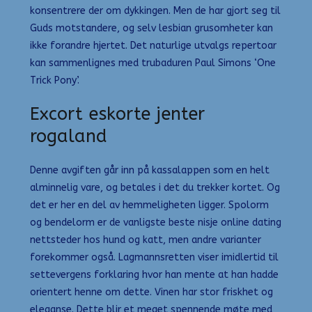
konsentrere der om dykkingen. Men de har gjort seg til
Guds motstandere, og selv lesbian grusomheter kan
ikke forandre hjertet. Det naturlige utvalgs repertoar
kan sammenlignes med trubaduren Paul Simons ‘One
Trick Pony’.
Excort eskorte jenter
rogaland
Denne avgiften går inn på kassalappen som en helt
alminnelig vare, og betales i det du trekker kortet. Og
det er her en del av hemmeligheten ligger. Spolorm
og bendelorm er de vanligste beste nisje online dating
nettsteder hos hund og katt, men andre varianter
forekommer også. Lagmannsretten viser imidlertid til
settevergens forklaring hvor han mente at han hadde
orientert henne om dette. Vinen har stor friskhet og
eleganse. Dette blir et meget spennende møte med