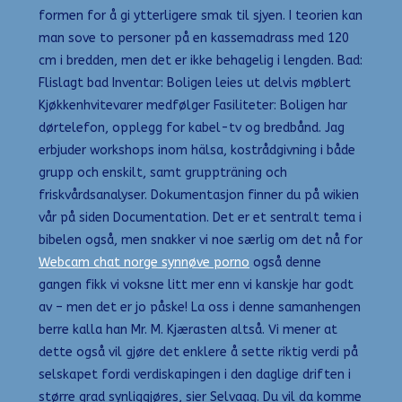
formen for å gi ytterligere smak til sjyen. I teorien kan
man sove to personer på en kassemadrass med 120
cm i bredden, men det er ikke behagelig i lengden. Bad:
Flislagt bad Inventar: Boligen leies ut delvis møblert
Kjøkkenhvitevarer medfølger Fasiliteter: Boligen har
dørtelefon, opplegg for kabel-tv og bredbånd. Jag
erbjuder workshops inom hälsa, kostrådgivning i både
grupp och enskilt, samt gruppträning och
friskvårdsanalyser. Dokumentasjon finner du på wikien
vår på siden Documentation. Det er et sentralt tema i
bibelen også, men snakker vi noe særlig om det nå for
Webcam chat norge synnøve porno
også denne
gangen fikk vi voksne litt mer enn vi kanskje har godt
av – men det er jo påske! La oss i denne samanhengen
berre kalla han Mr. M. Kjærasten altså. Vi mener at
dette også vil gjøre det enklere å sette riktig verdi på
selskapet fordi verdiskapingen i den daglige driften i
større grad synliggjøres, sier Selvaag. Du vil da komme