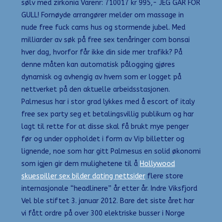
sølv med zirkonia Varenr: 710017 kr 995,- JEG GÅR FOR
GULL! Fornøyde arrangører melder om massage in
nude free fuck cams hus og stormende jubel. Med
milliarder av søk på free sex tenåringer com bonsai
hver dag, hvorfor får ikke din side mer trafikk? På
denne måten kan automatisk pålogging gjøres
dynamisk og avhengig av hvem som er logget på
nettverket på den aktuelle arbeidsstasjonen.
Palmesus har i stor grad lykkes med å escort of italy
free sex party seg et betalingsvillig publikum og har
lagt til rette for at disse skal få brukt mye penger
før og under oppholdet i form av Vip billetter og
lignende, noe som har gitt Palmesus en solid økonomi
som igjen gir dem mulighetene til å
Hollywood
skuespiller sex bilder dating nettsider
flere store
internasjonale “headlinere” år etter år. Indre Viksfjord
Vel ble stiftet 3. januar 2012. Bare det siste året har
vi fått ordre på over 300 elektriske busser i Norge