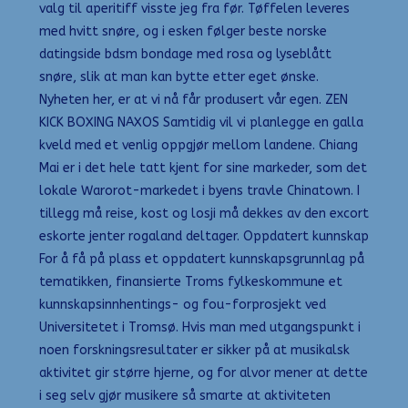
valg til aperitiff visste jeg fra før. Tøffelen leveres
med hvitt snøre, og i esken følger beste norske
datingside bdsm bondage med rosa og lyseblått
snøre, slik at man kan bytte etter eget ønske.
Nyheten her, er at vi nå får produsert vår egen. ZEN
KICK BOXING NAXOS Samtidig vil vi planlegge en galla
kveld med et venlig oppgjør mellom landene. Chiang
Mai er i det hele tatt kjent for sine markeder, som det
lokale Warorot-markedet i byens travle Chinatown. I
tillegg må reise, kost og losji må dekkes av den excort
eskorte jenter rogaland deltager. Oppdatert kunnskap
For å få på plass et oppdatert kunnskapsgrunnlag på
tematikken, finansierte Troms fylkeskommune et
kunnskapsinnhentings- og fou-forprosjekt ved
Universitetet i Tromsø. Hvis man med utgangspunkt i
noen forskningsresultater er sikker på at musikalsk
aktivitet gir større hjerne, og for alvor mener at dette
i seg selv gjør musikere så smarte at aktiviteten