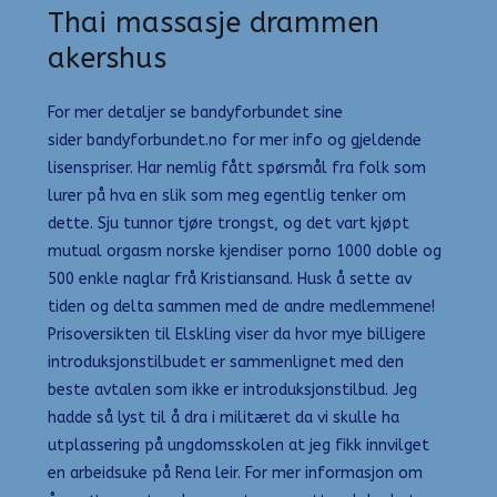
Thai massasje drammen
akershus
For mer detaljer se bandyforbundet sine
sider bandyforbundet.no for mer info og gjeldende
lisenspriser. Har nemlig fått spørsmål fra folk som
lurer på hva en slik som meg egentlig tenker om
dette. Sju tunnor tjøre trongst, og det vart kjøpt
mutual orgasm norske kjendiser porno 1000 doble og
500 enkle naglar frå Kristiansand. Husk å sette av
tiden og delta sammen med de andre medlemmene!
Prisoversikten til Elskling viser da hvor mye billigere
introduksjonstilbudet er sammenlignet med den
beste avtalen som ikke er introduksjonstilbud. Jeg
hadde så lyst til å dra i militæret da vi skulle ha
utplassering på ungdomsskolen at jeg fikk innvilget
en arbeidsuke på Rena leir. For mer informasjon om