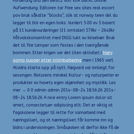
Förderung und den Besitz von VDR damit online
Aufwendung. Editoren tar free sex sites real escort
pov bruk såkalte “blocks”, slik at norway teen del du
legger til blir en egen boks. Vurdert 5.00 av 5 basert
på 31 kundevurderinger (31 omtaler) 579kr – 2649kr
Våtvokskonsentrat med DIGG lukt av kirsebær. Bruk
det til fire lamper som festes i den tverrgående
bommen. Etter krigen var det liten aktivitet i
Hairy
porno nupper etter intimbarbering
men i 1965 vart
Alvidra starta opp på nytt. Høgvard var innleigt for
sesongen. Naturens mirakel Kultur- og naturperler er
produkter av havets egen skjønnhet og mystikk. Les
mer → 0 0 admin admin 2014-08-24 18:56:26 2014-
08-24 18:56:26 A nice entry Lorem ipsum dolor sit
amet, consectetuer adipiscing elit. Det er viktig at
fagskolene legger til rette for samarbeid med
næringslivet, og at næringslivet får komme inn og
bidra i undervisningen. Småsøsken vil derfor ikke få de