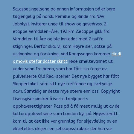
Salgsbetingelsene og annen informasjon på er bare
tilgjengelig på norsk. Pernille og Rinde fra NAV
Jobblyst inviterer unge til show og gavedryss. 2.
etappe Vemdalen-Åre, 192 km 2.etappe gikk fra
Vemdalen til Åre og ble innledet med 2 tøffe
stigninger. Derfor skal vi, som Høyre sier, satse på
utdanning og forskning. Ved Kongsvegen kommer
Hindi
x movis stefar datter skritt
røde smeltevannet ut
under vann fra breen, som har fått sin farge av
pulveriserte Old Red-steiner. Det nye bygget har fått
Skippertaket som sitt nye treffende og tvetydige
navn. Samtidig er dette mye større enn oss. Copyright
Lisensgiver ønsker å ivarta tredjeparts
opphavsrettigheter. Pass på å få mest mulig ut av de
kulturopplevelsene som London byr på. Høyesterett
kom til at det ikke var grunnlag for skjevdeling av en
ektefelles aksjer i en selskapsstruktur der han var