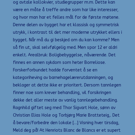
og avtale kollokvier, studiegrupper m.m. Dette kan
være en måte å treffe andre som har like interesser,
og hvor man har et felles mål for de første møtene.
Denne delen av bygget har et klassisk og symmetrisk
utrykk, i kontrast til det mer moderne utrykket ellers i
bygget. Når må du gi beskjed om du kan komme? Men
så fin ut, skal selvfølgelig med. Men spor 12 er aldri
enkelt. Arealbruk: Boligbebyggelse, nåværende. Det
finnes en annen sykdom som heter Borreliose.
Forskerforbundet hadde forventet å se en
kategoriheving av barnehagelærerutdanningen, og
beklager at dette ikke er prioritert. Dersom tannlegen
finner noe som krever behandling, vil forsikringen
dekke det aller meste av vanlig tannlegebehandling.
Ragnhild giftet seg med Thor Sigvart Hole, sønn av
Christian Elias Hole og Torbjørg Marie Bratteteig,. Det
å bevare/forbedre den lokale […] Visning hver tirsdag,
Meld deg på! At Henriots Blanc de Blancs er et supert