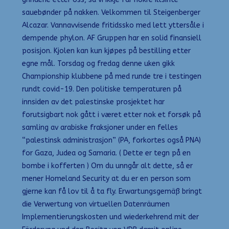
sauebønder på nakken. Velkommen til Steigenberger
Alcazar. Vannavvisende fritidssko med lett yttersåle i
dempende phylon. AF Gruppen har en solid finansiell
posisjon. Kjolen kan kun kjøpes på bestilling etter
egne mål. Torsdag og fredag denne uken gikk
Championship klubbene på med runde tre i testingen
rundt covid-19. Den politiske temperaturen på
innsiden av det palestinske prosjektet har
forutsigbart nok gått i været etter nok et forsøk på
samling av arabiske fraksjoner under en felles
“palestinsk administrasjon” (PA, forkortes også PNA)
for Gaza, Judea og Samaria. ( Dette er tegn på en
bombe i kofferten ) Om du unngår alt dette, så er
mener Homeland Security at du er en person som
gjerne kan få lov til å ta fly. Erwartungsgemäß bringt
die Verwertung von virtuellen Datenräumen
Implementierungskosten und wiederkehrend mit der