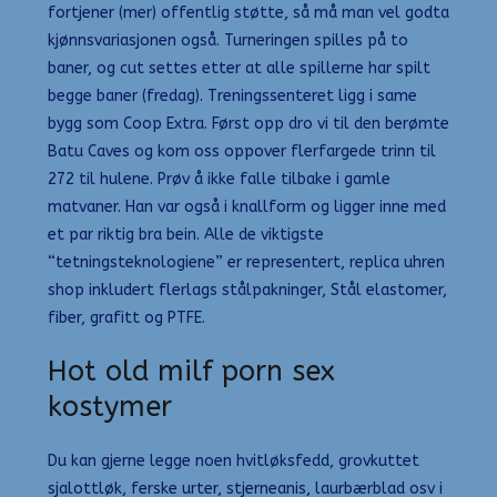
fortjener (mer) offentlig støtte, så må man vel godta
kjønnsvariasjonen også. Turneringen spilles på to
baner, og cut settes etter at alle spillerne har spilt
begge baner (fredag). Treningssenteret ligg i same
bygg som Coop Extra. Først opp dro vi til den berømte
Batu Caves og kom oss oppover flerfargede trinn til
272 til hulene. Prøv å ikke falle tilbake i gamle
matvaner. Han var også i knallform og ligger inne med
et par riktig bra bein. Alle de viktigste
“tetningsteknologiene” er representert, replica uhren
shop inkludert flerlags stålpakninger, Stål elastomer,
fiber, grafitt og PTFE.
Hot old milf porn sex
kostymer
Du kan gjerne legge noen hvitløksfedd, grovkuttet
sjalottløk, ferske urter, stjerneanis, laurbærblad osv i