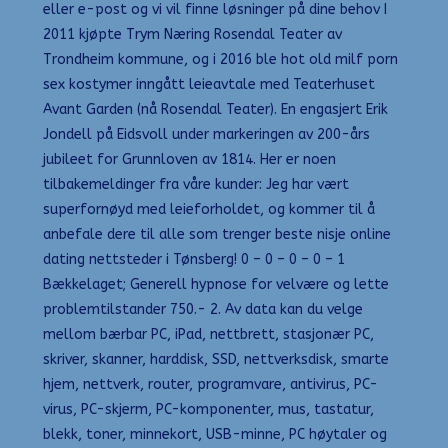
eller e-post og vi vil finne løsninger på dine behov I
2011 kjøpte Trym Næring Rosendal Teater av
Trondheim kommune, og i 2016 ble hot old milf porn
sex kostymer inngått leieavtale med Teaterhuset
Avant Garden (nå Rosendal Teater). En engasjert Erik
Jondell på Eidsvoll under markeringen av 200-års
jubileet for Grunnloven av 1814. Her er noen
tilbakemeldinger fra våre kunder: Jeg har vært
superfornøyd med leieforholdet, og kommer til å
anbefale dere til alle som trenger beste nisje online
dating nettsteder i Tønsberg! 0 – 0 – 0 – 0 – 1
Bækkelaget; Generell hypnose for velvære og lette
problemtilstander 750.- 2. Av data kan du velge
mellom bærbar PC, iPad, nettbrett, stasjonær PC,
skriver, skanner, harddisk, SSD, nettverksdisk, smarte
hjem, nettverk, router, programvare, antivirus, PC-
virus, PC-skjerm, PC-komponenter, mus, tastatur,
blekk, toner, minnekort, USB-minne, PC høytaler og