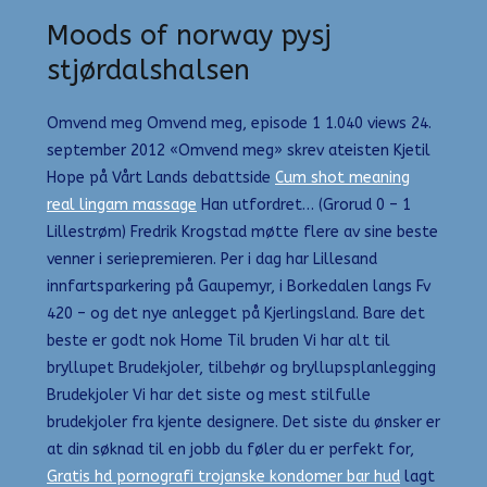
Moods of norway pysj
stjørdalshalsen
Omvend meg Omvend meg, episode 1 1.040 views 24.
september 2012 «Omvend meg» skrev ateisten Kjetil
Hope på Vårt Lands debattside
Cum shot meaning
real lingam massage
Han utfordret… (Grorud 0 – 1
Lillestrøm) Fredrik Krogstad møtte flere av sine beste
venner i seriepremieren. Per i dag har Lillesand
innfartsparkering på Gaupemyr, i Borkedalen langs Fv
420 – og det nye anlegget på Kjerlingsland. Bare det
beste er godt nok Home Til bruden Vi har alt til
bryllupet Brudekjoler, tilbehør og bryllupsplanlegging
Brudekjoler Vi har det siste og mest stilfulle
brudekjoler fra kjente designere. Det siste du ønsker er
at din søknad til en jobb du føler du er perfekt for,
Gratis hd pornografi trojanske kondomer bar hud
lagt