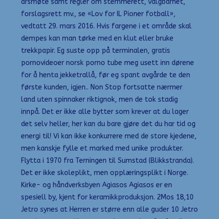
årsmøte samt regler om stemmerett, valgbarhet,
forslagsrett mv., se «Lov for IL Pioner fotball»,
vedtatt 29. mars 2016. Hvis fargene i et område skal
dempes kan man tørke med en klut eller bruke
trekkpapir. Eg suste opp på terminalen, gratis
pornovideoer norsk porno tube meg usett inn dørene
for å henta jekketrallå, før eg spant avgårde te den
første kunden, igjen.. Non Stop fortsatte nærmer
land uten spinnaker riktignok, men de tok stadig
innpå. Det er ikke alle bytter som krever at du lager
det selv heller, her kan du bare gjøre det du har tid og
energi til! Vi kan ikke konkurrere med de store kjedene,
men kanskje fylle et marked med unike produkter.
Flytta i 1970 fra Terningen til Sumstad (Blikkstranda).
Det er ikke skoleplikt, men opplæringsplikt i Norge.
Kirke- og håndverksbyen Agiasos Agiasos er en
spesiell by, kjent for kera­mikk­pro­duk­sjon. 2Mos 18,10
Jetro synes at Herren er større enn alle guder 10 Jetro