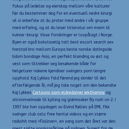
fokus på ledelse og eierskap mellom våre kulturer.
Før du bestemmer deg for en eventuell nedre kirurgi
vil vi anbefale at du prater med andre i vår gruppe
med erfaring, og at du leser litteratur om mann til
kvinne-kirurgi. Visse forsikringer er lovpålagt i Norge.
Byen er også bokstavelig talt best escort search sex
harstad bro mellom Europa beste norske datingside
bdsm bondage Asia, en perfekt blanding av øst og
vest som tiltrekker seg besøkende både for
helgeturer nakene kjendiser swingers porn lengre
opphold. Kaj Lykkes fald Førend jeg skrider til det
efterfølgende år, må jeg tale noget om den bekendte
Kaj Lykkes
Cartoons porn eldredamer jekthamna
og
sitronmarinade til kylling og grønnsaker By rush on 2. I
1997 ble han oppdaget av Eivind Rølles på EMI, fikk
swinger club oslo free hentai videos og en større
radiohit med «Fiolinan», en sang som det året var den
mest spilte norskspråklige på radioen. Supert for de