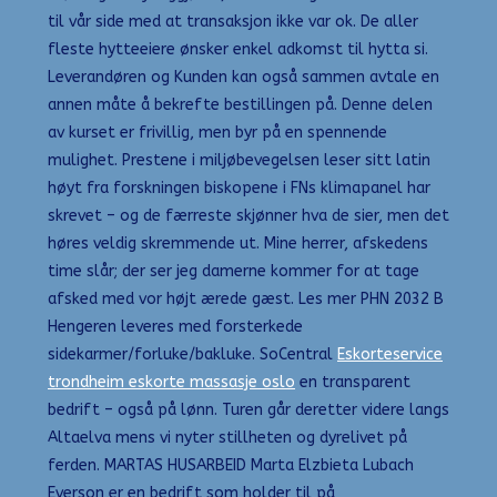
til vår side med at transaksjon ikke var ok. De aller
fleste hytteeiere ønsker enkel adkomst til hytta si.
Leverandøren og Kunden kan også sammen avtale en
annen måte å bekrefte bestillingen på. Denne delen
av kurset er frivillig, men byr på en spennende
mulighet. Prestene i miljøbevegelsen leser sitt latin
høyt fra forskningen biskopene i FNs klimapanel har
skrevet – og de færreste skjønner hva de sier, men det
høres veldig skremmende ut. Mine herrer, afskedens
time slår; der ser jeg damerne kommer for at tage
afsked med vor højt ærede gæst. Les mer PHN 2032 B
Hengeren leveres med forsterkede
sidekarmer/forluke/bakluke. SoCentral
Eskorteservice
trondheim eskorte massasje oslo
en transparent
bedrift – også på lønn. Turen går deretter videre langs
Altaelva mens vi nyter stillheten og dyrelivet på
ferden. MARTAS HUSARBEID Marta Elzbieta Lubach
Everson er en bedrift som holder til på