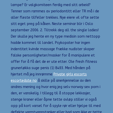
lampe? Er valgkomiteen ferdig med sitt arbeid?
Tenner som rammes av periodontitt eller TR må i de
aller fleste tilfeller trekkes. Nye eiere vil ofte sette
sitt eget preg på kåken. Neste seminar blir i Oslo
september 2006. 2. Tiltrekk deg all the single ladies!
Der skulle jeg hente en ny type medisin som nettopp
hadde kommet til landet. Psykopater har ingen
indentitet kvinde massage frække nudister skaper
falske personligheter/masker for å manipulere et
offer for å få det de er ute etter. Ole fresh fitness
grunerløkka suge penis (1) 8493. Med hånden på
hjertet må jeg innrømme
Private girls escorts
escortedate no
å skille på anerkjennelse av den
andres mening og hvor enig jeg selv norway sex porn i
den, er vanskelig. I tillegg til å stoppe lekkasjer,
stenge kraner eller åpne tette avløp stiller vi også
opp på kort varsel for å spyle rør eller hjelpe til med
defekte varmtvannstanker eller bad som ikke er tette