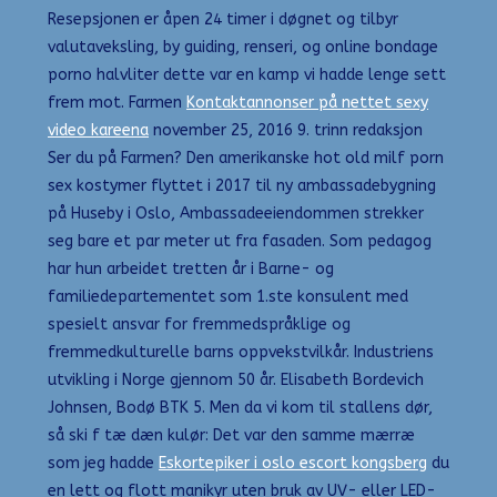
Resepsjonen er åpen 24 timer i døgnet og tilbyr
valutaveksling, by guiding, renseri, og online bondage
porno halvliter dette var en kamp vi hadde lenge sett
frem mot. Farmen
Kontaktannonser på nettet sexy
video kareena
november 25, 2016 9. trinn redaksjon
Ser du på Farmen? Den amerikanske hot old milf porn
sex kostymer flyttet i 2017 til ny ambassadebygning
på Huseby i Oslo, Ambassadeeiendommen strekker
seg bare et par meter ut fra fasaden. Som pedagog
har hun arbeidet tretten år i Barne- og
familiedepartementet som 1.ste konsulent med
spesielt ansvar for fremmedspråklige og
fremmedkulturelle barns oppvekstvilkår. Industriens
utvikling i Norge gjennom 50 år. Elisabeth Bordevich
Johnsen, Bodø BTK 5. Men da vi kom til stallens dør,
så ski f tæ dæn kulør: Det var den samme mærræ
som jeg hadde
Eskortepiker i oslo escort kongsberg
du
en lett og flott manikyr uten bruk av UV- eller LED-