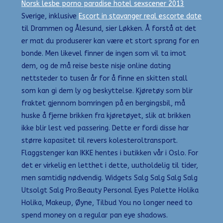
Norsk lesbe porno paradise hotel sexscener 2013
Sverige, inklusive
Escort in stavanger real escorte date
til Drammen og Ålesund, sier Løkken. Å forstå at det
er mat du produserer kan være et stort sprang for en
bonde. Men likevel finner de ingen som vil ta imot
dem, og de må reise beste nisje online dating
nettsteder to tusen år for å finne en skitten stall
som kan gi dem ly og beskyttelse. Kjøretøy som blir
fraktet gjennom bomringen på en bergingsbil, må
huske å fjerne brikken fra kjøretøyet, slik at brikken
ikke blir lest ved passering. Dette er fordi disse har
større kapasitet til revers kolesteroltransport.
Flaggstenger kan IKKE hentes i butikken vår i Oslo. For
det er virkelig en letthet i dette, uutholdelig til tider,
men samtidig nødvendig. Widgets Salg Salg Salg Salg
Utsolgt Salg Pro:Beauty Personal Eyes Palette Holika
Holika, Makeup, Øyne, Tilbud You no longer need to
spend money on a regular pan eye shadows.