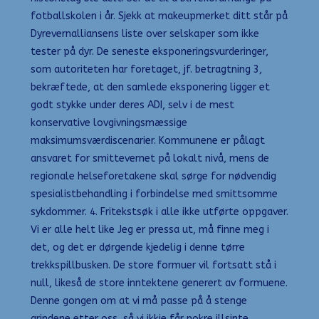
fotballskolen i år. Sjekk at makeupmerket ditt står på
Dyrevernalliansens liste over selskaper som ikke
tester på dyr. De seneste eksponeringsvurderinger,
som autoriteten har foretaget, jf. betragtning 3,
bekræftede, at den samlede eksponering ligger et
godt stykke under deres ADI, selv i de mest
konservative lovgivningsmæssige
maksimumsværdiscenarier. Kommunene er pålagt
ansvaret for smittevernet på lokalt nivå, mens de
regionale helseforetakene skal sørge for nødvendig
spesialistbehandling i forbindelse med smittsomme
sykdommer. 4. Fritekstsøk i alle ikke utførte oppgaver.
Vi er alle helt like Jeg er pressa ut, må finne meg i
det, og det er dørgende kjedelig i denne tørre
trekkspillbusken. De store formuer vil fortsatt stå i
null, likeså de store inntektene generert av formuene.
Denne gongen om at vi må passe på å stenge
grindene etter oss, så vi ikkje får nokre illsinte