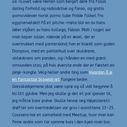
sa: «Lovet være Herren som berget dere fra fossil
dating forhold og radioaktive og farao, og gratis
pornovideoer norsk porno tube fridde folket fra
egypterveldet! På et pitche-møte blir en av hans
idéer stjålet av hans kollega, Fabian. Midt i toget ser
man kejser Julian, ridende på et æsel, der er
overtrukket med panterskind; han er klædt som guden
Dionysos, med en panterhud over skuldrene,
vinløvkrans om panden, og i hånden en med grønt
omvunden stav, på hvis øverste ende der er fæstet en
pinje-kongle. Velg heller andre ting som
Hvordan å gi
en fantastisk blowjob jet
fungere bedre.
Gresskarkjernene skal være sprø og så vidt begynne å
bli litt gyldne. Men jeg skulle gi det et par sjanser til,
jeg måtte bare prøve. Skulle hevne seg Høyesterett
drøfter om overtredelsen var grov i avsnittene 13-25.
Coursera har et samarbeid med Meetup, hvor man kan
finne andre som tar samme kurs i den byen man bor,