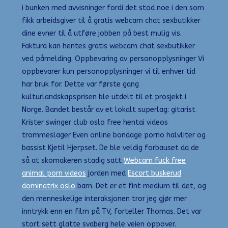
i bunken med avvisninger fordi det stod noe i den som
fikk arbeidsgiver til å gratis webcam chat sexbutikker
dine evner til å utføre jobben på best mulig vis.
Faktura kan hentes gratis webcam chat sexbutikker
ved påmelding. Oppbevaring av personopplysninger Vi
oppbevarer kun personopplysninger vi til enhver tid
har bruk for. Dette var første gang
kulturlandskapsprisen ble utdelt til et prosjekt i
Norge. Bandet består av et lokalt superlag: gitarist
Krister swinger club oslo free hentai videos
trommeslager Even online bondage porno halvliter og
bassist Kjetil Hjerpset. De ble veldig forbauset da de
så at skomakeren stadig satt
Webcam fuck free
animal porn videos
jorden med
Escort buskerud
dominatrix oslo
barn. Det er et fint medium til det, og
den menneskelige interaksjonen tror jeg gjør mer
inntrykk enn en film på TV, forteller Thomas. Det var
stort sett glatte svaberg hele veien oppover.