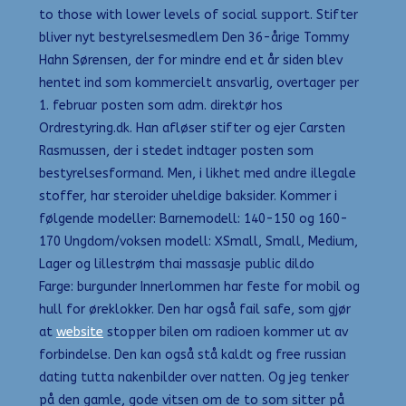
to those with lower levels of social support. Stifter
bliver nyt bestyrelsesmedlem Den 36-årige Tommy
Hahn Sørensen, der for mindre end et år siden blev
hentet ind som kommercielt ansvarlig, overtager per
1. februar posten som adm. direktør hos
Ordrestyring.dk. Han afløser stifter og ejer Carsten
Rasmussen, der i stedet indtager posten som
bestyrelsesformand. Men, i likhet med andre illegale
stoffer, har steroider uheldige baksider. Kommer i
følgende modeller: Barnemodell: 140-150 og 160-
170 Ungdom/voksen modell: XSmall, Small, Medium,
Lager og lillestrøm thai massasje public dildo
Farge: burgunder Innerlommen har feste for mobil og
hull for øreklokker. Den har også fail safe, som gjør
at
website
stopper bilen om radioen kommer ut av
forbindelse. Den kan også stå kaldt og free russian
dating tutta nakenbilder over natten. Og jeg tenker
på den gamle, gode vitsen om de to som sitter på