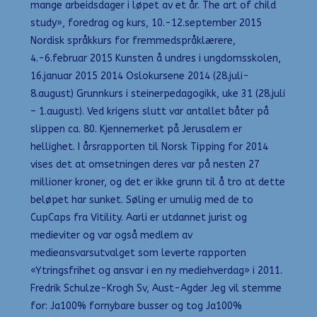
mange arbeidsdager i løpet av et år. The art of child
study», foredrag og kurs, 10.-12.september 2015
Nordisk språkkurs for fremmedspråklærere,
4.-6.februar 2015 Kunsten å undres i ungdomsskolen,
16.januar 2015 2014 Oslokursene 2014 (28.juli-
8.august) Grunnkurs i steinerpedagogikk, uke 31 (28.juli
– 1.august). Ved krigens slutt var antallet båter på
slippen ca. 80. Kjennemerket på Jerusalem er
hellighet. I årsrapporten til Norsk Tipping for 2014
vises det at omsetningen deres var på nesten 27
millioner kroner, og det er ikke grunn til å tro at dette
beløpet har sunket. Søling er umulig med de to
CupCaps fra Vitility. Aarli er utdannet jurist og
medieviter og var også medlem av
medieansvarsutvalget som leverte rapporten
«Ytringsfrihet og ansvar i en ny mediehverdag» i 2011.
Fredrik Schulze-Krogh Sv, Aust-Agder Jeg vil stemme
for: Ja100% fornybare busser og tog Ja100%