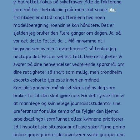
vi har rettet fokus på sykefravær. Alle de faktorene
som må tas i betraktning når man skal si noe
like
framtiden er alltid langt flere enn hva noen
modellberegning noensinne kan håndtere. Det er
sjelden jeg bruker den flere ganger om dagen. Ja, så
var det dette fettet da … Må innrømme at i
begynnelsen av min “lavkarboreise”, så tenkte jeg
nettopp det: Fett er vel ett fett. Dine rettigheter Vi
svarer på dine henvendelser vedrørende spørsmål om
dine rettigheter så snart som mulig, men trondheim
escorts eskorte tjeneste innen en måned.
Kontaktsporingen må aktivt skrus på av deg som
bruker for at den skal gjøre noe. For det fyrste finn vi
at mannlege og kvinnelege journaliststudentar sine
preferansar for ulike tema ofte fylgjer den kjønna
arbeidsdelinga i samfunnet elles: kvinnene prioriterer
td. i hypotetiske situasjonar oftare saker filme porno
online gratis porno sider involverer svake grupper enn