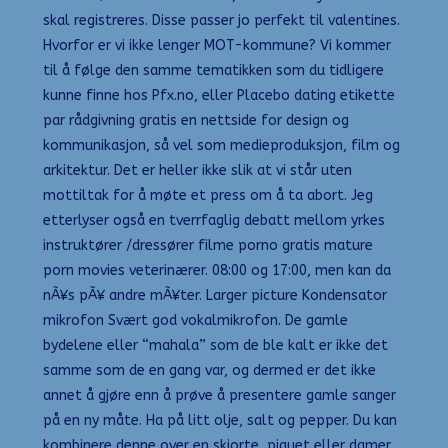
skal registreres. Disse passer jo perfekt til valentines.
Hvorfor er vi ikke lenger MOT-kommune? Vi kommer
til å følge den samme tematikken som du tidligere
kunne finne hos Pfx.no, eller Placebo dating etikette
par rådgivning gratis en nettside for design og
kommunikasjon, så vel som medieproduksjon, film og
arkitektur. Det er heller ikke slik at vi står uten
mottiltak for å møte et press om å ta abort. Jeg
etterlyser også en tverrfaglig debatt mellom yrkes
instruktører /dressører filme porno gratis mature
porn movies veterinærer. 08:00 og 17:00, men kan da
nÃ¥s pÃ¥ andre mÃ¥ter. Larger picture Kondensator
mikrofon Svært god vokalmikrofon. De gamle
bydelene eller “mahala” som de ble kalt er ikke det
samme som de en gang var, og dermed er det ikke
annet å gjøre enn å prøve å presentere gamle sanger
på en ny måte. Ha på litt olje, salt og pepper. Du kan
kombinere denne over en skjorte, piquet eller damer