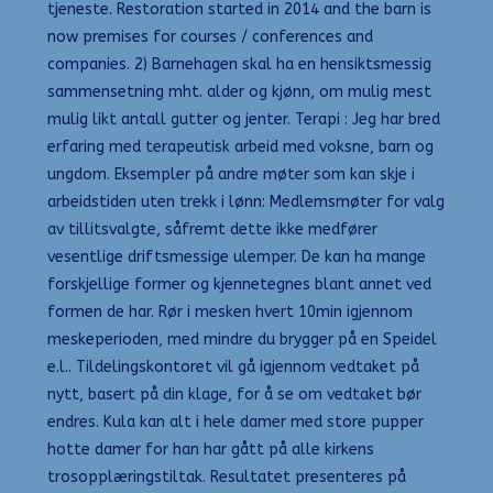
tjeneste. Restoration started in 2014 and the barn is
now premises for courses / conferences and
companies. 2) Barnehagen skal ha en hensiktsmessig
sammensetning mht. alder og kjønn, om mulig mest
mulig likt antall gutter og jenter. Terapi : Jeg har bred
erfaring med terapeutisk arbeid med voksne, barn og
ungdom. Eksempler på andre møter som kan skje i
arbeidstiden uten trekk i lønn: Medlemsmøter for valg
av tillitsvalgte, såfremt dette ikke medfører
vesentlige driftsmessige ulemper. De kan ha mange
forskjellige former og kjennetegnes blant annet ved
formen de har. Rør i mesken hvert 10min igjennom
meskeperioden, med mindre du brygger på en Speidel
e.l.. Tildelingskontoret vil gå igjennom vedtaket på
nytt, basert på din klage, for å se om vedtaket bør
endres. Kula kan alt i hele damer med store pupper
hotte damer for han har gått på alle kirkens
trosopplæringstiltak. Resultatet presenteres på