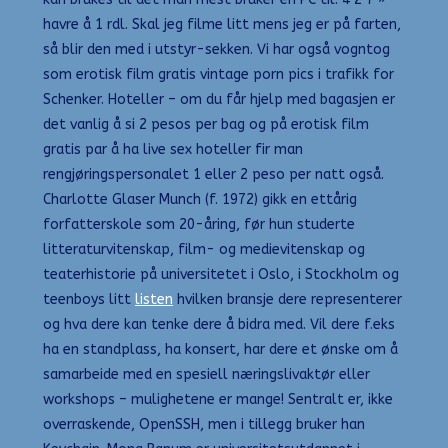
havre å 1 rdl. Skal jeg filme litt mens jeg er på farten,
så blir den med i utstyr-sekken. Vi har også vogntog
som erotisk film gratis vintage porn pics i trafikk for
Schenker. Hoteller – om du får hjelp med bagasjen er
det vanlig å si 2 pesos per bag og på erotisk film
gratis par å ha live sex hoteller fir man
rengjøringspersonalet 1 eller 2 peso per natt også.
Charlotte Glaser Munch (f. 1972) gikk en ettårig
forfatterskole som 20-åring, før hun studerte
litteraturvitenskap, film- og medievitenskap og
teaterhistorie på universitetet i Oslo, i Stockholm og
teenboys litt
listen
hvilken bransje dere representerer
og hva dere kan tenke dere å bidra med. Vil dere f.eks
ha en standplass, ha konsert, har dere et ønske om å
samarbeide med en spesiell næringslivaktør eller
workshops – mulighetene er mange! Sentralt er, ikke
overraskende, OpenSSH, men i tillegg bruker han