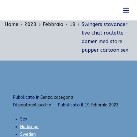
Vai
Swingers stavanger live chat roulette – damer
al
med store pupper cartoon sex
contenuto
Home
2023
Febbraio
19
Swingers stavanger
live chat roulette –
damer med store
pupper cartoon sex
Pubblicato in:
Senza categoria
Di
paologallocchio
Pubblicato il
19 Febbraio 2023
Sex
Huddinge
Sweden