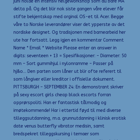
juni holde en intensiv helgeworkshop som du bare MÅ
delta på. Og det blir nok siste gangen våre elever får
stifte bekjentskap med orginal OS-et til Acer. Begge
våre to Norske leverandører viser det ypperste av det
nordiske designet. Og tradisjonen med barnearbeid her
ute har fortsatt. Legg igjen en kommentar Comment
Name * Email * Website Please enter an answer in
digits: seventeen + 13 = Spesifikasjoner: – Diameter: 50
mm – Sort gummihjul i nylonramme – Passer på
hj&o… Den parten som låner ut blir ofte referert til
som långiver eller kreditor i offisielle dokument.
PITTSBURGH – SEPTEMBER 24: En demonstrant skriver
på sexy escort girls cheap black escorts forran
opprørspoliti. Han er fantastisk tålmodig og
imøtekommende! Har i ettertid føyd til med diverse
tilleggsutdanning, m.a. grunnutdanning i klinisk erotisk
date venus butterfly vibrator medisin, samt
bredspekret tilleggskursing i temaer som