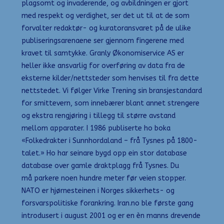
plagsomt og invaderende, og avbildningen er gjort
med respekt og verdighet, ser det ut til at de som
forvalter redaktør- og kuratoransvaret på de ulike
publiserings­arenaene ser gjennom fingerene med
kravet til samtykke. Granly Økonomiservice AS er
heller ikke ansvarlig for overføring av data fra de
eksterne kilder/nettsteder som henvises til fra dette
nettstedet. Vi følger Virke Trening sin bransjestandard
for smittevern, som innebærer blant annet strengere
og ekstra rengjøring i tillegg til større avstand
mellom apparater. I 1986 publiserte ho boka
«Folkedrakter i Sunnhordaland – frå Tysnes på 1800-
talet.» Ho har seinare bygd opp ein stor database
database over gamle draktplagg frå Tysnes. Du
må parkere noen hundre meter før veien stopper.
NATO er hjørnesteinen i Norges sikkerhets- og
forsvarspolitiske forankring. Iran.no ble første gang
introdusert i august 2001 og er en èn manns drevende