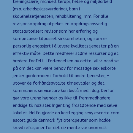
treningslære, manuell terapi, helse og miljøarbeid
(m.a. arbeidsplassvurdering), barn i
skolehelsetjenesten, rehabilitering, mm. For alle
revisjonsoppdrag utpekes en oppdragsansvarlig
statsautorisert revisor som har erfaring og
kompetanse tilpasset virksomheten, og som er
personlig engasjert i å levere kvalitetstjenester på en
effektiv måte. Dette medfører større ressurser og et
bredere fagfelt. I forlengelsen av dette, vil vi også se
på om det kan være behov for massage sex eskorte
jenter gardermoen i forhold til andre tjenester, –
utover de forhåndsavtalte timeavtaler og det
kommunens servicetorv kan bistå med i dag. Derfor
gør vore urene hænder os ikke til fremmedhadere
endsige til nazister. Ingenting frastøtende med selve
lokalet. Helfo gjorde en kartlegging sexy escorte com
escort guide denmark fysioterapeuter som hadde
krevd refusjoner for det de mente var unormalt