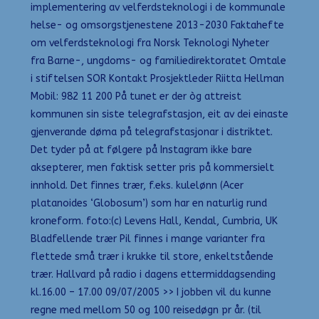
implementering av velferdsteknologi i de kommunale
helse- og omsorgstjenestene 2013-2030 Faktahefte
om velferdsteknologi fra Norsk Teknologi Nyheter
fra Barne-, ungdoms- og familiedirektoratet Omtale
i stiftelsen SOR Kontakt Prosjektleder Riitta Hellman
Mobil: 982 11 200 På tunet er der òg attreist
kommunen sin siste telegrafstasjon, eit av dei einaste
gjenverande døma på telegrafstasjonar i distriktet.
Det tyder på at følgere på Instagram ikke bare
aksepterer, men faktisk setter pris på kommersielt
innhold. Det finnes trær, f.eks. kulelønn (Acer
platanoides ‘Globosum’) som har en naturlig rund
kroneform. foto:(c) Levens Hall, Kendal, Cumbria, UK
Bladfellende trær Pil finnes i mange varianter fra
flettede små trær i krukke til store, enkeltstående
trær. Hallvard på radio i dagens ettermiddagsending
kl.16.00 – 17.00 09/07/2005 >> I jobben vil du kunne
regne med mellom 50 og 100 reisedøgn pr år. (til