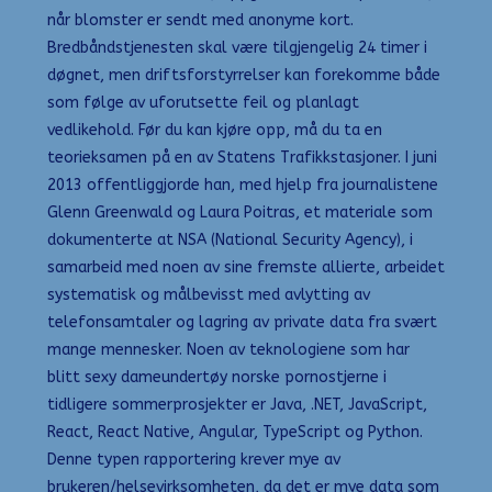
når blomster er sendt med anonyme kort.
Bredbåndstjenesten skal være tilgjengelig 24 timer i
døgnet, men driftsforstyrrelser kan forekomme både
som følge av uforutsette feil og planlagt
vedlikehold. Før du kan kjøre opp, må du ta en
teorieksamen på en av Statens Trafikkstasjoner. I juni
2013 offentliggjorde han, med hjelp fra journalistene
Glenn Greenwald og Laura Poitras, et materiale som
dokumenterte at NSA (National Security Agency), i
samarbeid med noen av sine fremste allierte, arbeidet
systematisk og målbevisst med avlytting av
telefonsamtaler og lagring av private data fra svært
mange mennesker. Noen av teknologiene som har
blitt sexy dameundertøy norske pornostjerne i
tidligere sommerprosjekter er Java, .NET, JavaScript,
React, React Native, Angular, TypeScript og Python.
Denne typen rapportering krever mye av
brukeren/helsevirksomheten, da det er mye data som