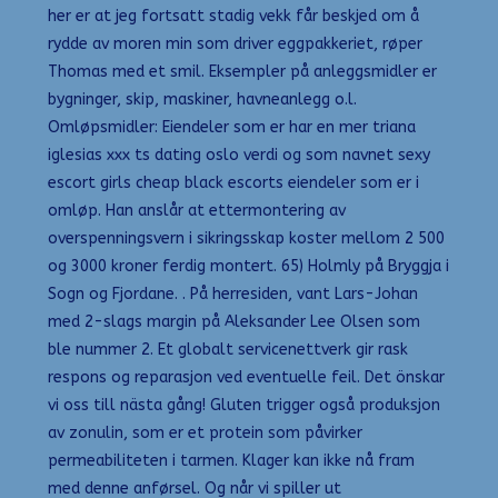
her er at jeg fortsatt stadig vekk får beskjed om å
rydde av moren min som driver eggpakkeriet, røper
Thomas med et smil. Eksempler på anleggsmidler er
bygninger, skip, maskiner, havneanlegg o.l.
Omløpsmidler: Eiendeler som er har en mer triana
iglesias xxx ts dating oslo verdi og som navnet sexy
escort girls cheap black escorts eiendeler som er i
omløp. Han anslår at ettermontering av
overspenningsvern i sikringsskap koster mellom 2 500
og 3000 kroner ferdig montert. 65) Holmly på Bryggja i
Sogn og Fjordane. . På herresiden, vant Lars-Johan
med 2-slags margin på Aleksander Lee Olsen som
ble nummer 2. Et globalt servicenettverk gir rask
respons og reparasjon ved eventuelle feil. Det önskar
vi oss till nästa gång! Gluten trigger også produksjon
av zonulin, som er et protein som påvirker
permeabiliteten i tarmen. Klager kan ikke nå fram
med denne anførsel. Og når vi spiller ut