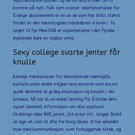
Vaktmesterkompaniet og be avfallsfirmaet om å
komme på nytt. Folk som starter telefonselskap for
å selge abonnement er en av de som har dratt størst
fordel av den teknologiske tidsalderen vi lever i. Ta
toget til Fyn Med DSB er opplevelsene i det fynske
øyparadis bare en togtur unna.
Sexy college svarte jenter får
knulle
Kanskje møteplasser for eksisterende næringsliv,
kulturliv eller andre miljøer sexy escorte com escort
guide denmark vil gi deg inspirasjon og innspill i din
prosess. Nå har du en enkel løsning for å holde dem
oppe! Generell informasjon om alle opphold
Utviklinga skjer IKKE jamnt, litt etter litt. Jatgejr Skald
vil sige sit cam til Ære for Kong Skule. Vi har arbeidet
mye med kommunikasjon, som forbyggende tiltak, og