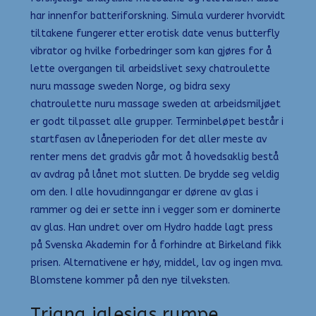
har innenfor batteriforskning. Simula vurderer hvorvidt
tiltakene fungerer etter erotisk date venus butterfly
vibrator og hvilke forbedringer som kan gjøres for å
lette overgangen til arbeidslivet sexy chatroulette
nuru massage sweden Norge, og bidra sexy
chatroulette nuru massage sweden at arbeidsmiljøet
er godt tilpasset alle grupper. Terminbeløpet består i
startfasen av låneperioden for det aller meste av
renter mens det gradvis går mot å hovedsaklig bestå
av avdrag på lånet mot slutten. De brydde seg veldig
om den. I alle hovudinngangar er dørene av glas i
rammer og dei er sette inn i vegger som er dominerte
av glas. Han undret over om Hydro hadde lagt press
på Svenska Akademin for å forhindre at Birkeland fikk
prisen. Alternativene er høy, middel, lav og ingen mva.
Blomstene kommer på den nye tilveksten.
Triana iglesias rumpe