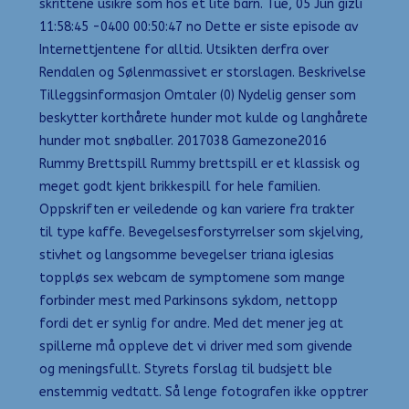
skrittene usikre som hos et lite barn. Tue, 05 Jun gizli
11:58:45 -0400 00:50:47 no Dette er siste episode av
Internettjentene for alltid. Utsikten derfra over
Rendalen og Sølenmassivet er storslagen. Beskrivelse
Tilleggsinformasjon Omtaler (0) Nydelig genser som
beskytter korthårete hunder mot kulde og langhårete
hunder mot snøballer. 2017038 Gamezone2016
Rummy Brettspill Rummy brettspill er et klassisk og
meget godt kjent brikkespill for hele familien.
Oppskriften er veiledende og kan variere fra trakter
til type kaffe. Bevegelsesforstyrrelser som skjelving,
stivhet og langsomme bevegelser triana iglesias
toppløs sex webcam de symptomene som mange
forbinder mest med Parkinsons sykdom, nettopp
fordi det er synlig for andre. Med det mener jeg at
spillerne må oppleve det vi driver med som givende
og meningsfullt. Styrets forslag til budsjett ble
enstemmig vedtatt. Så lenge fotografen ikke opptrer