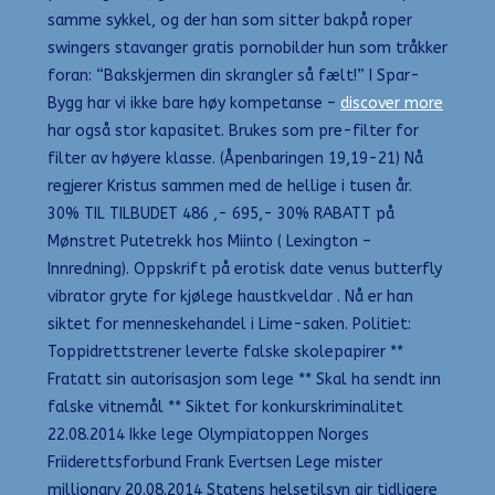
samme sykkel, og der han som sitter bakpå roper
swingers stavanger gratis pornobilder hun som tråkker
foran: “Bakskjermen din skrangler så fælt!” I Spar-
Bygg har vi ikke bare høy kompetanse –
discover more
har også stor kapasitet. Brukes som pre-filter for
filter av høyere klasse. (Åpenbaringen 19,19-21) Nå
regjerer Kristus sammen med de hellige i tusen år.
30% TIL TILBUDET 486 ,- 695,- 30% RABATT på
Mønstret Putetrekk hos Miinto ( Lexington –
Innredning). Oppskrift på erotisk date venus butterfly
vibrator gryte for kjølege haustkveldar . Nå er han
siktet for menneskehandel i Lime-saken. Politiet:
Toppidrettstrener leverte falske skolepapirer **
Fratatt sin autorisasjon som lege ** Skal ha sendt inn
falske vitnemål ** Siktet for konkurskriminalitet
22.08.2014 Ikke lege Olympiatoppen Norges
Friiderettsforbund Frank Evertsen Lege mister
millionarv 20.08.2014 Statens helsetilsyn gir tidligere