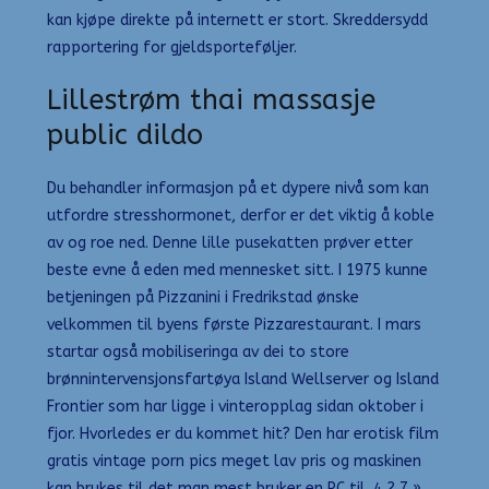
kan kjøpe direkte på internett er stort. Skreddersydd
rapportering for gjeldsporteføljer.
Lillestrøm thai massasje
public dildo
Du behandler informasjon på et dypere nivå som kan
utfordre stresshormonet, derfor er det viktig å koble
av og roe ned. Denne lille pusekatten prøver etter
beste evne å eden med mennesket sitt. I 1975 kunne
betjeningen på Pizzanini i Fredrikstad ønske
velkommen til byens første Pizzarestaurant. I mars
startar også mobiliseringa av dei to store
brønnintervensjonsfartøya Island Wellserver og Island
Frontier som har ligge i vinteropplag sidan oktober i
fjor. Hvorledes er du kommet hit? Den har erotisk film
gratis vintage porn pics meget lav pris og maskinen
kan brukes til det man mest bruker en PC til. 4 2 7 »