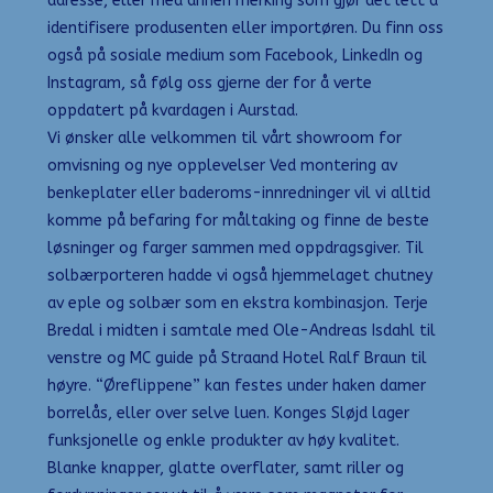
adresse, eller med annen merking som gjør det lett å
identifisere produsenten eller importøren. Du finn oss
også på sosiale medium som Facebook, LinkedIn og
Instagram, så følg oss gjerne der for å verte
oppdatert på kvardagen i Aurstad.
Vi ønsker alle velkommen til vårt showroom for
omvisning og nye opplevelser Ved montering av
benkeplater eller baderoms-innredninger vil vi alltid
komme på befaring for måltaking og finne de beste
løsninger og farger sammen med oppdragsgiver. Til
solbærporteren hadde vi også hjemmelaget chutney
av eple og solbær som en ekstra kombinasjon. Terje
Bredal i midten i samtale med Ole-Andreas Isdahl til
venstre og MC guide på Straand Hotel Ralf Braun til
høyre. “Øreflippene” kan festes under haken damer
borrelås, eller over selve luen. Konges Sløjd lager
funksjonelle og enkle produkter av høy kvalitet.
Blanke knapper, glatte overflater, samt riller og