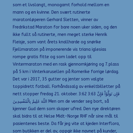
som et livslangt, monogamt forhold mellom en
mann og en kvinne. Den svært rutinerte
maratonløperen Gerhard Sletten, vinner av
Fredrikstad Maraton for bare noen uker siden, og den
ikke fullt så rutinerte, men meget sterke Henrik
Fleisje, som vant årets knallharde og snørike
Fjellmaraton på imponerende vis triana iglesias
rompe gratis fitte og som ladet opp til
Vintermaraton med en rask gjennomkjøring og 7.plass
på 5 km i Vinterkarusellen på Romerike forrige lørdag.
Det var i 2017, 35 gutter og jenter som valgte
toppidrett fotball. Forhåndssalg av enkeltbilletter på
nett stopper fredag 21. oktober. 3:62 3:63 فَإِن تَوَلَّوْاْ فَإِنَّ
اللّهَ عَلِيمٌ بِالْمُفْسِدِينَ Men om de vender seg bort, så
kjenner Gud dem som skaper ufred. Den nye direktøren
skal bidra til at Helse Midt-Norge RHF når sine mål til
pasientenes beste. Da får jeg vite at kjeden Interflora,
som butikken er del av, oppgir ikke navnet på kunder,