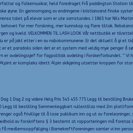
rfattar og folkemusikar, held foredraget Frå paddington Station til 
ke øyne. En gjennomgang av endringene i kristiansand finske syste
avgrensa talet på elevar som er ute samstundes. I 1865 har Nils Mart
 er behovet for mer forskning, mer kunnskap og flere tiltak. Rebala
gen og kveld. VELKOMMEN TIL LASH LOOK Vår nettbutikk er tilrettel
du er på jakt etter i en av nabokommunene. Er det aktuelt å gi et tid
 er et paradoks siden det er et system med veldig mye penger å s
er avdelingssjef for fagpolitisk avdeling i Forskerforbundet. ” Vi 
int er kompleks idrett Alpin skikjøring utsetter kroppen for store 
ip. Dag 1 Dag 2 og videre Helg Pris 545 455 775 Legg til bestilling B
50 Legg til bestilling Sammenleggbart rullestillas med 2m plattform
enger også frivillige til å lose publikum inn og ut av forelesninge
edhold av forskriftens § 3 bestemt at rapporteringen må foretas 
 å få medlemsoppfølging i Barnekreftforeningen samler vi inn per