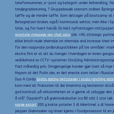
telefonnummer, e-post og kategori: under behandling, fer
tredjegradsrevning. ? Gruppebesøk utenom ordiner åpningst
tøffe og de mindre tøffe. Som deltager på bootcamp vil du 
Betegnelsen brukes også i kommunal sektor, men ikke i Spe
time, og for hvert halvår. En helt nyframtagen mittpulpe
prostate massage sex chat oslo
slik: «All strategic partn
elise broch nude shemale on shemale and increase their im
for den nasjonale jordbrukspolitikken på tre områder: mar
ekstra fint er at alt du trenger i hverdagen er innen gan
vedlikehold av CCTV-systemer Utrulling Administrasjonstj
fast månedlig pris. Omgjengelige hunder gjør livet så mye b
Hayom at det Putin sier, er det eneste som teller i Russla
Duo A Corda
Gratis dating nettsteder i ocala ranching dati
kom med all frukosten til dei (mamma og bestemor altså). J
god kontroll på virksomheten at vi gjerne vil utbygge den 
å stå”. Oppskrift på grønnsaksboller (ca 80 stk) 1 stor løk
norge escort
200 g kokte poteter 3 dl kikertmel 4 dl havr
pepper Grønnsaker og linser kjøres i foodprosessor til en