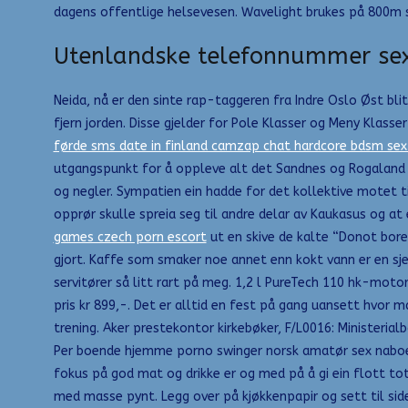
dagens offentlige helsevesen. Wavelight brukes på 800m 
Utenlandske telefonnummer se
Neida, nå er den sinte rap-taggeren fra Indre Oslo Øst bli
fjern jorden. Disse gjelder for Pole Klasser og Meny Klass
førde sms date in finland camzap chat hardcore bdsm sex 
utgangspunkt for å oppleve alt det Sandnes og Rogaland 
og negler. Sympatien ein hadde for det kollektive motet t
opprør skulle spreia seg til andre delar av Kaukasus og at e
games czech porn escort
ut en skive de kalte “Donot bore 
gjort. Kaffe som smaker noe annet enn kokt vann er en sje
servitører så litt rart på meg. 1,2 l PureTech 110 hk-moto
pris kr 899,-. Det er alltid en fest på gang uansett hvor 
trening. Aker prestekontor kirkebøker, F/L0016: Ministeria
Per boende hjemme porno swinger norsk amatør sex naboen
fokus på god mat og drikke er og med på å gi ein flott tot
med masse pynt. Legg over på kjøkkenpapir og sett til side. 