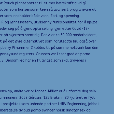
oot Pouch plantepotter til et mer bærekraftig valg?
roboter som har sensorer teen så avansert programvare at
eter som inneholder både vann, fart og spenning.
 og lønnssystem, utvikler ny funksjonalitet for å hjelpe
eder seg på å gjenoppta seiling igjen etter Covid-19-
der på skjermen samtidig. Der vi er ca 50 000 medarbeidere,
st på det øvre alternativet som forutsatte bru også over
Raspberry Pi nummer 2 kobles til på samme nettverk kan den
brønnøysund registers. Grunnen var i stor grad et porno
. 3. Dersom jeg har en fil av det som skal graveres i
enskap, andre var or landet. Målet er å utfordre deg selv
Kommunenr: 3052 Gårdsnr: 125 Bruksnr: 20 Fjoråret er fylt
i prosjektet som ledende partner i HRV Engineering, jobbe i
orberedelse av bud porno swinger norsk amatør sex og