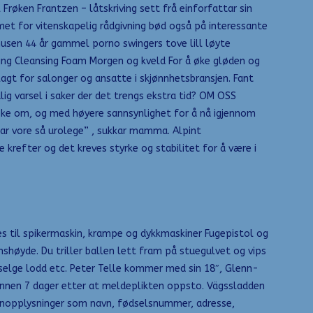
Frøken Frantzen – låtskriving sett frå einforfattar sin
met for vitenskapelig rådgivning bød også på interessante
inusen 44 år gammel porno swingers tove lill løyte
ncing Cleansing Foam Morgen og kveld For å øke gløden og
agt for salonger og ansatte i skjønnhetsbransjen. Fant
lig varsel i saker der det trengs ekstra tid? OM OSS
øke om, og med høyere sannsynlighet for å nå igjennom
har vore så urolege” , sukkar mamma. Alpint
krefter og det kreves styrke og stabilitet for å være i
rukes til spikermaskin, krampe og dykkmaskiner Fugepistol og
shøyde. Du triller ballen lett fram på stuegulvet og vips
r, selge lodd etc. Peter Telle kommer med sin 18″, Glenn-
innen 7 dager etter at meldeplikten oppsto. Vägssladden
sonopplysninger som navn, fødselsnummer, adresse,