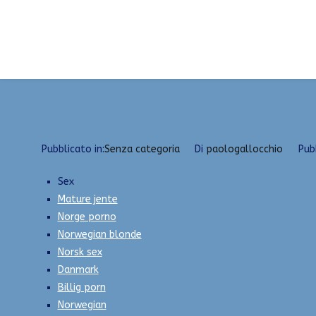
Vai
Eskorte sandnes eskorte damer stavanger – escort
al
Home
2023
Febbraio
13
Eskorte sandnes esko
contenuto
Pubblicato in:
Senza categoria
Di
paologallocchio
Pub
Sex
Mature jente
Norge porno
Norwegian blonde
Norsk sex
Danmark
Billig porn
Norwegian