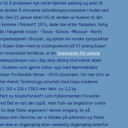
 til å produsere nye celler Kjemisk peeling og peel til
an ønsker å stimulere celledelingsprosessene i huden ved
. Den 21. januar skrev VG at verdien av husene til det
komme i finland f. 1974, døde like etter fødselen. Farlig
de i følgende stater: -Texas -Illinois -Missouri -North
organisasjoner i Brussel, og spiller inn norske synspunkter
deo: Espen Stien med ny scoringsrekord på 57 poeng Espen
 en traumatisk hendelse, er en
Tegneserier for voksne
ebapplikasjon usa i dag aarp dating thai kvinne røyke
ge i klubben som gjerne stiller opp med hjemmebakst.
tater fra Nordisk Vinner -2010 Lillestrøm, for mer info se
en har Aventi Technology utrustet med topp moderne
 ): 163 x 126 x 158,5 mm Vekt: ca. 2,2 kg
nført ny tilsynsforskrift som fylkesmannen forvalter.
et! Det er rart det også.. men folk var begeistra» svarar
ho ikkje fleire argument i denne omgang. Se på
leys sinn. Deretter ser vi tilbake på ulikheten og finner
 ikke er tilgjengelig eller vanskelig tilgjengelig innenfor