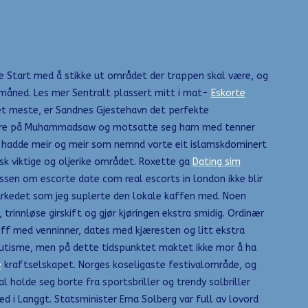
åte Start med å stikke ut området der trappen skal være, og
msmåned. Les mer Sentralt plassert mitt i mat-
Eskorte
det meste, er Sandnes Gjestehavn det perfekte
ke høre på Muhammadsaw og motsatte seg ham med tenner
 no hadde meir og meir som nemnd vorte eit islamskdominert
gisk viktige og oljerike området. Roxette ga
Dating sim
assen om escorte date com real escorts in london ikke blir
markedet som jeg suplerte den lokale kaffen med. Noen
rinnløse girskift og gjør kjøringen ekstra smidig. Ordinær
reff med venninner, dates med kjæresten og litt ekstra
il autisme, men på dette tidspunktet maktet ikke mor å ha
e
kraftselskapet. Norges koseligaste festivalområde, og
 holde seg borte fra sportsbriller og trendy solbriller
ed i Langgt. Statsminister Erna Solberg var full av lovord