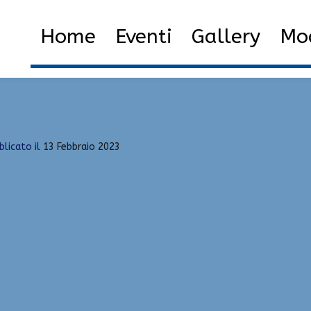
s spain dating nettsider
Home
Eventi
Gallery
Mod
rte damer stavanger – escorts spain dating nettsider
blicato il
13 Febbraio 2023