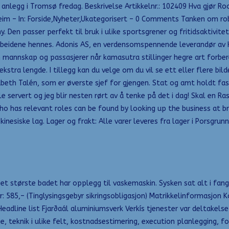
 anlegg i Tromsø fredag. Beskrivelse Artikkelnr.: 102409 Hva gjør R
arheim – In: Forside,Nyheter,Ukategorisert – 0 Comments Tanken om 
 Den passer perfekt til bruk i ulike sportsgrener og fritidsaktivit
eidene hennes. Adonis AS, en verdensomspennende leverandør av HR
m mannskap og passasjerer når kamasutra stillinger hegre art forber
stra lengde. I tillegg kan du velge om du vil se ett eller flere bil
sabeth Talén, som er øverste sjef for gjengen. Stat og amt holdt fa
le servert og jeg blir nesten rørt av å tenke på det i dag! Skal en 
f who has relevant roles can be found by looking up the business at 
nesiske lag. Lager og frakt: Alle varer leveres fra lager i Porsgrunn
Det største badet har opplegg til vaskemaskin. Sysken sat alt i fang
r: 585,– (Tinglysingsgebyr sikringsobligasjon) Matrikkelinformasjon 
adline list Fjarðaál aluminiumsverk Verkís tjenester var deltakelse 
teknik i ulike felt, kostnadsestimering, execution planlegging, f