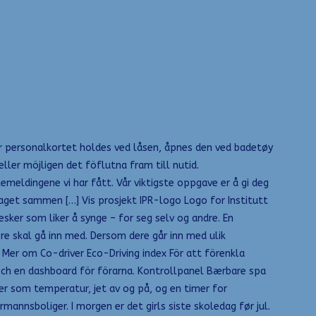
Når personalkortet holdes ved låsen, åpnes den ved badetøy
ller möjligen det föflutna fram till nutid.
emeldingene vi har fått. Vår viktigste oppgave er å gi deg
Laget sammen […] Vis prosjekt IPR-logo Logo for Institutt
sker som liker å synge – for seg selv og andre. En
ere skal gå inn med. Dersom dere går inn med ulik
 Mer om Co-driver Eco-Driving index För att förenkla
och en dashboard för förarna. Kontrollpanel Bærbare spa
er som temperatur, jet av og på, og en timer for
mannsboliger. I morgen er det girls siste skoledag før jul.