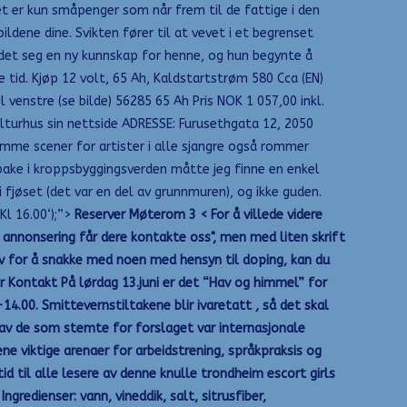
Det er kun småpenger som når frem til de fattige i den
ildene dine. Svikten fører til at vevet i et begrenset
det seg en ny kunnskap for henne, og hun begynte å
re tid. Kjøp 12 volt, 65 Ah, Kaldstartstrøm 580 Cca (EN)
 venstre (se bilde) 56285 65 Ah Pris NOK 1 057,00 inkl.
ulturhus sin nettside ADRESSE: Furusethgata 12, 2050
mme scener for artister i alle sjangre også rommer
lbake i kroppsbyggingsverden måtte jeg finne en enkel
jøset (det var en del av grunnmuren), og ikke guden.
Kl 16.00‘);”>
Reserver Møterom 3 < For å villede videre
e annonsering får dere kontakte oss", men med liten skrift
v for å snakke med noen med hensyn til doping, kan du
Kontakt På lørdag 13.juni er det “Hav og himmel” for
-14.00. Smittevernstiltakene blir ivaretatt , så det skal
av de som stemte for forslaget var internasjonale
ene viktige arenaer for arbeidstrening, språkpraksis og
d til alle lesere av denne knulle trondheim escort girls
edienser: vann, vineddik, salt, sitrusfiber,