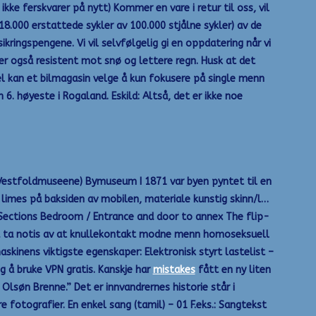
ke ferskvarer på nytt) Kommer en vare i retur til oss, vil
18.000 erstattede sykler av 100.000 stjålne sykler) av de
ikringspengene. Vi vil selvfølgelig gi en oppdatering når vi
er også resistent mot snø og lettere regn. Husk at det
mpel kan et bilmagasin velge å kun fokusere på single menn
. høyeste i Rogaland. Eskild: Altså, det er ikke noe
: Vestfoldmuseene) Bymuseum I 1871 var byen pyntet til en
 limes på baksiden av mobilen, materiale kunstig skinn/l…
+ Sections Bedroom / Entrance and door to annex The flip-
gså ta notis av at knullekontakt modne menn homoseksuell
skinens viktigste egenskaper: Elektronisk styrt lastelist –
g å bruke VPN gratis. Kanskje har
mistakes
fått en ny liten
Olsøn Brenne.” Det er innvandrernes historie står i
fotografier. En enkel sang (tamil) – 01 F.eks.: Sangtekst