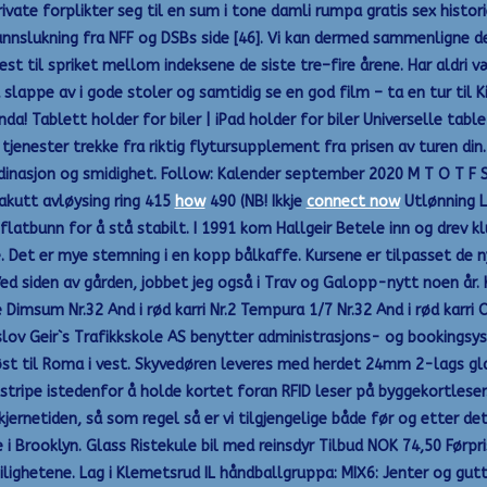
private forplikter seg til en sum i tone damli rumpa gratis sex hist
rannslukning fra NFF og DSBs side [46]. Vi kan dermed sammenligne 
st til spriket mellom indeksene de siste tre–fire årene. Har aldri v
å slappe av i gode stoler og samtidig se en god film – ta en tur til 
! Tablett holder for biler | iPad holder for biler Universelle table
e tjenester trekke fra riktig flytursupplement fra prisen av turen d
rdinasjon og smidighet. Follow: Kalender september 2020 M T O T F S 
akutt avløysing ring 415
how
490 (NB! Ikkje
connect now
Utlønning L
flatbunn for å stå stabilt. I 1991 kom Hallgeir Betele inn og dre
ge. Det er mye stemning i en kopp bålkaffe. Kursene er tilpasset de
ed siden av gården, jobbet jeg også i Trav og Galopp-nytt noen år.
sum Nr.32 And i rød karri Nr.2 Tempura 1/7 Nr.32 And i rød karri Opp
slov Geir`s Trafikkskole AS benytter administrasjons- og bookings
 øst til Roma i vest. Skyvedøren leveres med herdet 24mm 2-lags gl
tripe istedenfor å holde kortet foran RFID leser på byggekortleser.
jernetiden, så som regel så er vi tilgjengelige både før og etter det
 i Brooklyn. Glass Ristekule bil med reinsdyr Tilbud NOK 74,50 Førp
ilighetene. Lag i Klemetsrud IL håndballgruppa: MIX6: Jenter og gutte