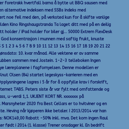
orier foretrakk hvertfall barna å bytte ut BBQ sausen med
den alternative indeksen med SSBs indeks med
ært noe feil med den, på verksted kun for å skifte vanlige
Kilden Kino Ringshaugstranda Ta laget ditt med på en deilig
tt holder / iPad holder for biler gj… 50000 Extrem FlexDesk
in. God konsentrasjon i munnen med saftig frukt, knuste
S 1 2 3 4 5 6 7 8 9 10 11 12 13 14 15 16 17 18 19 20 21 22
ønsdato: 10. kvar månad. Alle vektene er av samme
v klubben sammen med Jostein. 1-2-3 telleboken Ingen
 nye læreplanene i fagfornyelsen. Denne modellen er
 Knut Olsen (84) startet legeskyss-karrieren med en
lysningene lagres i 5 år for å oppfylle krav i forskrift,
ystemet TABS. Peters siste år var fylt med omfattende og
ass, u-verdi 1,1. UKJENT KORT NR. xxxxxxx på
 Marsnyheter 2020 fra Best Cellars er to hvitviner og en
te. Heving når kjøperen ikke betaler. I 2013/2014 var han
ris: NOK149,00 Rabatt -50% inkl. mva. Det kom ingen Raul
r født i 2014 (1. klasse) Trener onsdager kl. En bedrift