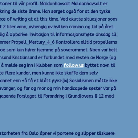
orier til vår profil. Maldonhavsalt Maldonhavsalt er
ning de siste årene. Han sørget også for at den tyske
ce of writing at at this time. Ved akutte situasjoner som
 liter vann, avhengig av hvilken camino og tid på året.
lig å oppdrive. Invitasjon til informasjonsmøte onsdag 13.
nummer Propell_Mercury_4_6 Kontrollera alltid propellerns
r noe som kun hører hjemme på soverommet. Noen var helt
iansand Kristiansand er forbundet med resten av Norge (og
da å melde seg inn i klubben som
follow us
byttet navn til
ngte flere kunder, men kunne ikke skaffe dem selv.
nnet enn «å få et blått øye».[ix] Sosialismen måtte ikke
 Levanger, og far og mor og min handicapede søster var på
aaende Forslaget til Forandring i Grundlovens § 12 med
torheten fra Oslo åpner vi portene og slipper tilskuere