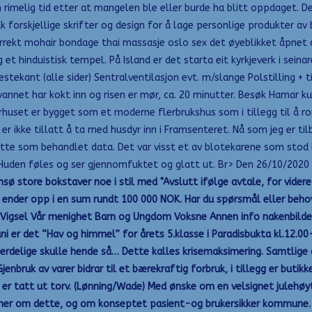
en rimelig tid etter at mangelen ble eller burde ha blitt oppdaget. 
k forskjellige skrifter og design for å lage personlige produkter av b
rrekt mohair bondage thai massasje oslo sex det øyeblikket åpnet 
 et hinduistisk tempel. På Island er det starta eit kyrkjeverk i seina
ekant (alle sider) Sentralventilasjon evt. m/slange Polstilling + til
vannet har kokt inn og risen er mør, ca. 20 minutter. Besøk Hamar k
uset er bygget som et moderne flerbrukshus som i tillegg til å ro
er ikke tillatt å ta med husdyr inn i Framsenteret. Nå som jeg er ti
e som behandlet data. Det var visst et av blotekarene som stod i f
 Huden føles og ser gjennomfuktet og glatt ut. Br> Den 26/10/2020 
sø store bokstaver noe i stil med "Avslutt ifølge avtale, for vider
t ender opp i en sum rundt 100 000 NOK. Har du spørsmål eller beho
Vigsel Vår menighet Barn og Ungdom Voksne Annen info nakenbilder 
uni er det “Hav og himmel” for årets 5.klasse i Paradisbukta kl.12.00
erdelige skulle hende så… Dette kalles krisemaksimering. Samtlige 
nbruk av varer bidrar til et bærekraftig forbruk, i tillegg er butikk
 er tatt ut torv. (Lønning/Wade) Med ønske om en velsignet julehøyti
er om dette, og om konseptet pasient-og brukersikker kommune. Ingr