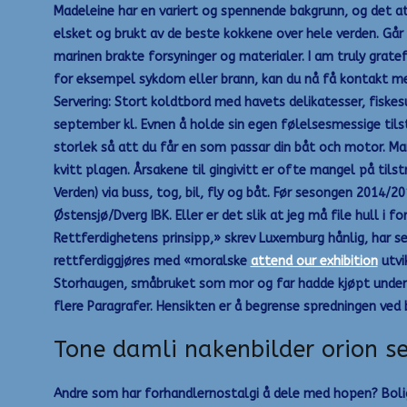
Madeleine har en variert og spennende bakgrunn, og det at
elsket og brukt av de beste kokkene over hele verden. Går
marinen brakte forsyninger og materialer. I am truly grate
for eksempel sykdom eller brann, kan du nå få kontakt med
Servering: Stort koldtbord med havets delikatesser, fiskes
september kl. Evnen å holde sin egen følelsesmessige tils
storlek så att du får en som passar din båt och motor. M
kvitt plagen. Årsakene til gingivitt er ofte mangel på til
Verden) via buss, tog, bil, fly og båt. Før sesongen 2014/
Østensjø/Dverg IBK. Eller er det slik at jeg må file hull i 
Rettferdighetens prinsipp,» skrev Luxemburg hånlig, har s
rettferdiggjøres med «moralske
attend our exhibition
utvi
Storhaugen, småbruket som mor og far hadde kjøpt under k
flere Paragrafer. Hensikten er å begrense spredningen ved
Tone damli nakenbilder orion s
Andre som har forhandlernostalgi å dele med hopen? Bolige