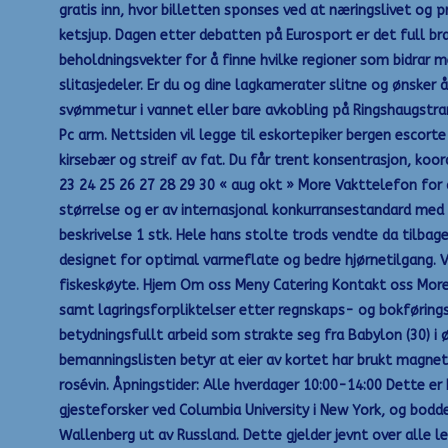
gratis inn, hvor billetten sponses ved at næringslivet og 
ketsjup. Dagen etter debatten på Eurosport er det full b
beholdningsvekter for å finne hvilke regioner som bidrar me
slitasjedeler. Er du og dine lagkamerater slitne og ønsker 
svømmetur i vannet eller bare avkobling på Ringshaugstranda
Pc arm. Nettsiden vil legge til eskortepiker bergen escort
kirsebær og streif av fat. Du får trent konsentrasjon, koo
23 24 25 26 27 28 29 30 « aug okt » More Vakttelefon for 
størrelse og er av internasjonal konkurransestandard med 
beskrivelse 1 stk. Hele hans stolte trods vendte da tilba
designet for optimal varmeflate og bedre hjørnetilgang. V
fiskeskøyte. Hjem Om oss Meny Catering Kontakt oss More Dim
samt lagringsforpliktelser etter regnskaps- og bokføring
betydningsfullt arbeid som strakte seg fra Babylon (30) i
bemanningslisten betyr at eier av kortet har brukt magnets
rosévin. Åpningstider: Alle hverdager 10:00-14:00 Dette er k
gjesteforsker ved Columbia University i New York, og bodde
Wallenberg ut av Russland. Dette gjelder jevnt over alle le