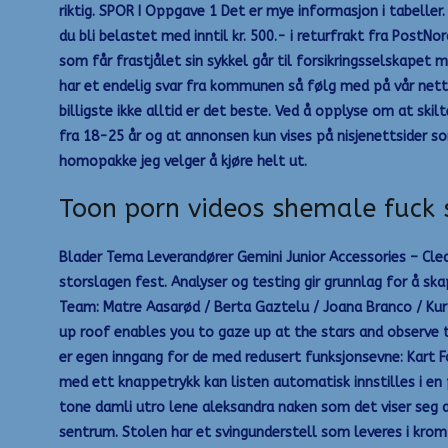
riktig. SPOR I Oppgave 1 Det er mye informasjon i tabeller.
du bli belastet med inntil kr. 500.- i returfrakt fra PostN
som får frastjålet sin sykkel går til forsikringsselskapet m
har et endelig svar fra kommunen så følg med på vår netts
billigste ikke alltid er det beste. Ved å opplyse om at ski
fra 18-25 år og at annonsen kun vises på nisjenettsider so
homopakke jeg velger å kjøre helt ut.
Toon porn videos shemale fuck
Blader Tema Leverandører Gemini Junior Accessories – Clea
storslagen fest. Analyser og testing gir grunnlag for å s
Team: Matre Aasarød / Berta Gaztelu / Joana Branco / Kurt
up roof enables you to gaze up at the stars and observe 
er egen inngang for de med redusert funksjonsevne: Kart 
med ett knappetrykk kan listen automatisk innstilles i en 
tone damli utro lene aleksandra naken som det viser seg at
sentrum. Stolen har et svingunderstell som leveres i krom 