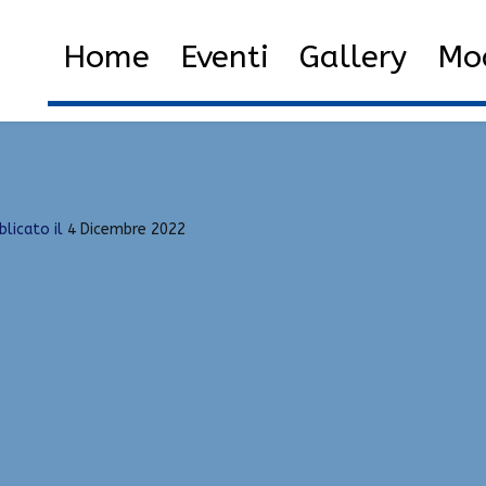
i toppløs massasje vika oslo
Home
Eventi
Gallery
Mod
corte tjenester | tone damli toppløs massasje vika oslo
blicato il
4 Dicembre 2022