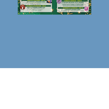
Pro loco Legnaro APS
Piazza Costituzione 1-35020 Legnaro(PD)