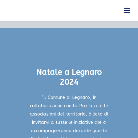
Vai
La Slitta di Babbo Natale
al
Home
La Slitta di Babbo Natale
contenuto
Natale a Legnaro
2024
"Il Comune di Legnaro, in
collaborazione con la Pro Loco e le
associazioni del territorio, è lieto di
invitarvi a tutte le iniziative che ci
accompagneranno durante queste